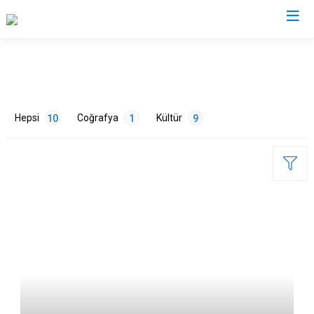
Kütahya
Altıntaş
Gediz
Hepsi
Coğrafya
Kültür
10
1
9
Aslanapa
Hisarcık
Çavdarhisar
Pazarlar
Domaniç
Şaphane
Dumlupınar
Simav
ETİKETLER
Emet
Tavşanlı
Doğa
1
Tarih
8
Turizm
1