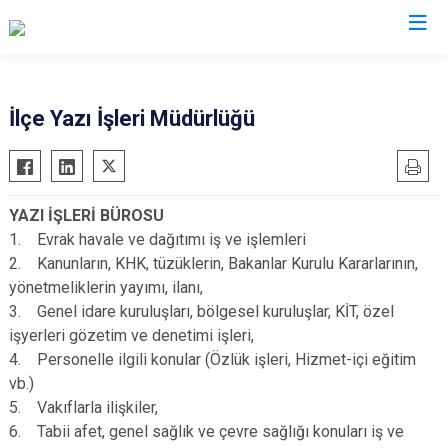
Kütahya
İlçe Yazı İşleri Müdürlüğü
Altıntaş
Gediz
Aslanapa
Hisarcık
YAZI İŞLERİ BÜROSU
Çavdarhisar
Pazarlar
1. Evrak havale ve dağıtımı iş ve işlemleri
Domaniç
Şaphane
2. Kanunların, KHK, tüzüklerin, Bakanlar Kurulu Kararlarının,
Dumlupınar
Simav
yönetmeliklerin yayımı, ilanı,
3. Genel idare kuruluşları, bölgesel kuruluşlar, KİT, özel
Emet
Tavşanlı
işyerleri gözetim ve denetimi işleri,
4. Personelle ilgili konular (Özlük işleri, Hizmet-içi eğitim
vb.)
5. Vakıflarla ilişkiler,
6. Tabii afet, genel sağlık ve çevre sağlığı konuları iş ve