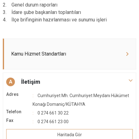
2. Genel durum raporları
3. İdare şube başkanları toplantıları
4. İlçe brifinginin hazırlanması ve sunumu işleri
Kamu Hizmet Standartları
İletişim
A
Adres
Cumhuriyet Mh. Cumhuriyet Meydanı Hükümet
Konağı Domaniç/KÜTAHYA
Telefon
0 274 661 30 22
Fax
0 274 661 23 00
Haritada Gör