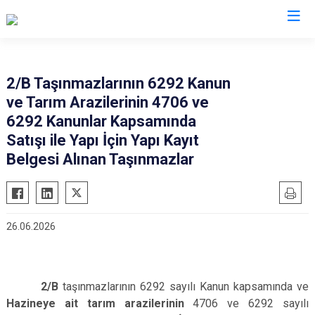
Kütahya
2/B Taşınmazlarının 6292 Kanun
ve Tarım Arazilerinin 4706 ve
Altıntaş
Gediz
6292 Kanunlar Kapsamında
Aslanapa
Hisarcık
Satışı ile Yapı İçin Yapı Kayıt
Çavdarhisar
Pazarlar
Belgesi Alınan Taşınmazlar
Domaniç
Şaphane
Dumlupınar
Simav
Emet
Tavşanlı
26.06.2026
2/B
taşınmazlarının 6292 sayılı Kanun kapsamında ve
Hazineye ait tarım arazilerinin
4706 ve 6292 sayılı